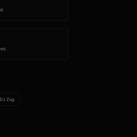
et.
hnt.
-DJ
Zug