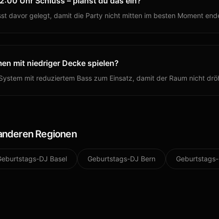
2:00 Uhr Schluss – planst du das ein?
t davor gelegt, damit die Party nicht mitten im besten Moment end
en mit niedriger Decke spielen?
System mit reduziertem Bass zum Einsatz, damit der Raum nicht drö
 anderen Regionen
Geburtstags-DJ
Basel
Geburtstags-DJ
Bern
Geburtstags