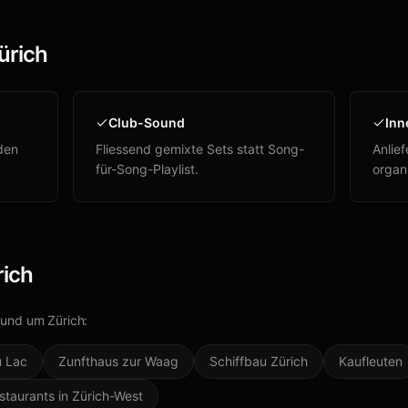
ürich
Club-Sound
Inn
den
Fliessend gemixte Sets statt Song-
Anlie
für-Song-Playlist.
organi
rich
 rund um
Zürich
:
u Lac
Zunfthaus zur Waag
Schiffbau Zürich
Kaufleuten
staurants in Zürich-West