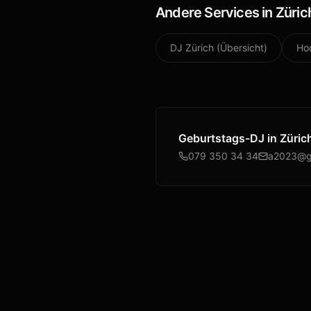
Andere Services in
Züric
DJ
Zürich
(Übersicht)
Ho
Geburtstags-DJ
in
Züric
079 350 34 34
a2023@g