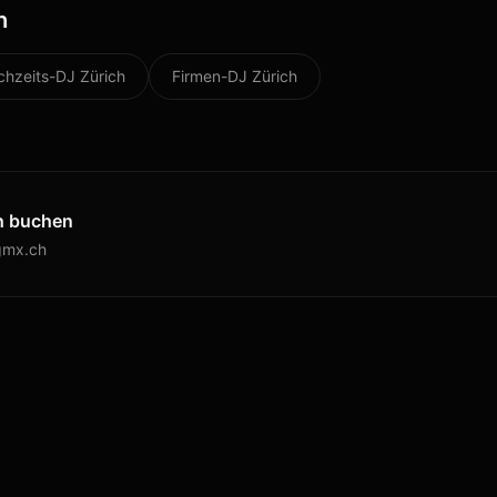
h
chzeits-DJ
Zürich
Firmen-DJ
Zürich
h
buchen
mx.ch